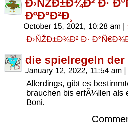
Ð›ÑŽÐ±Ð¾Ð² Ð· 
ÐºÐ°Ð²Ð¸
October 15, 2021, 10:28 am
|
Ð›ÑŽÐ±Ð¾Ð² Ð· Ð°Ñ€Ð¾
die spielregeln de
January 12, 2022, 11:54 am
|
Allerdings, gibt es bestimm
brauchen bis erfÃ¼llen als 
Boni.
Comment