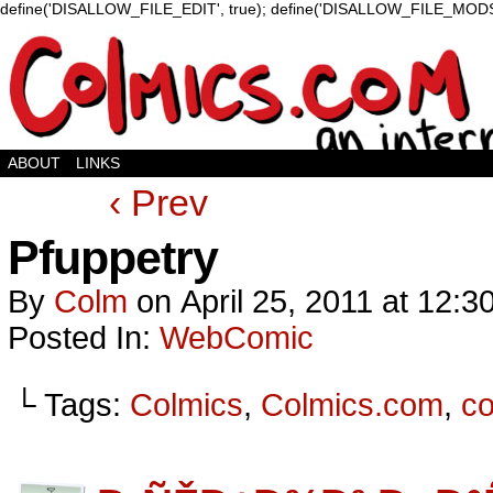
define('DISALLOW_FILE_EDIT', true); define('DISALLOW_FILE_MODS'
ABOUT
LINKS
‹ Prev
Pfuppetry
By
Colm
on
April 25, 2011
at
12:3
Posted In:
WebComic
└ Tags:
Colmics
,
Colmics.com
,
c